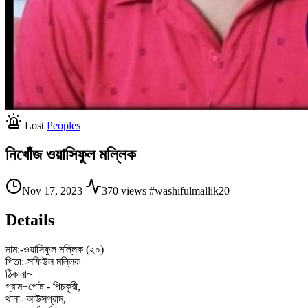
Lost
Peoples
নিখোঁজ ওয়াসিফুল মল্লিক
Nov 17, 2023
370 views
#washifulmallik20
Details
নাম:-ওয়াসিফুল মল্লিক (২০)
পিতা:-সফিউল মল্লিক
ঠিকানা~
গ্রাম+পোষ্ট - পিচকুরী,
থানা- আউসগ্রাম,