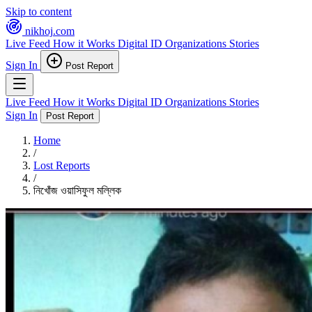
Skip to content
nikhoj
.com
Live Feed
How it Works
Digital ID
Organizations
Stories
Sign In
Post Report
Live Feed
How it Works
Digital ID
Organizations
Stories
Sign In
Post Report
Home
/
Lost Reports
/
নিখোঁজ ওয়াসিফুল মল্লিক