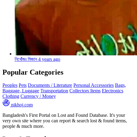
নিখোঁজঃ মিজান
4 years ago
Popular Categories
Peoples
Pets
Documents / Literature
Personal Accessories
Bags,
Baggage, Luggage
Transportation
Collectors Items
Electronics
Clothing
Currency / Money
nikhoj
.com
Bangladesh's First Portal on Lost and Found Database. It's your
very own site where you can report & search lost & found items,
people & much more.