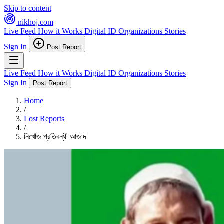
Skip to content
nikhoj
.com
Live Feed
How it Works
Digital ID
Organizations
Stories
Sign In
Post Report
Live Feed
How it Works
Digital ID
Organizations
Stories
Sign In
Post Report
Home
/
Lost Reports
/
নিখোঁজ প্রতিবন্ধী আজাদ