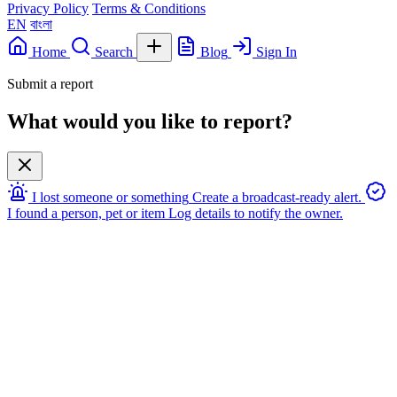
Privacy Policy
Terms & Conditions
EN
বাংলা
Home
Search
Blog
Sign In
Submit a report
What would you like to report?
I lost someone or something
Create a broadcast-ready alert.
I found a person, pet or item
Log details to notify the owner.